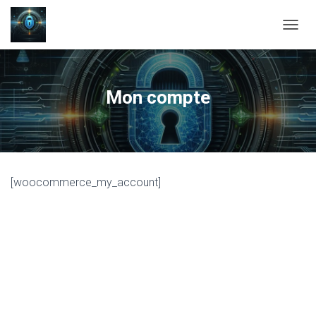
OUVRI
Mon compte
[woocommerce_my_account]